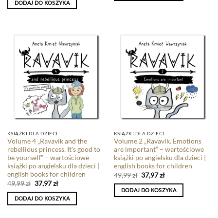
DODAJ DO KOSZYKA
KSIĄŻKI DLA DZIECI
KSIĄŻKI DLA DZIECI
Volume 4 „Ravavik and the
Volume 2 „Ravavik. Emotions
rebellious princess. It’s good to
are important” – wartościowe
be yourself” – wartościowe
książki po angielsku dla dzieci |
książki po angielsku dla dzieci |
english books for children
english books for children
49,99
zł
37,97
zł
49,99
zł
37,97
zł
DODAJ DO KOSZYKA
DODAJ DO KOSZYKA