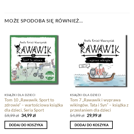
MOŻE SPODOBA SIĘ RÓWNIEŻ…
KSIĄŻKI DLA DZIECI
KSIĄŻKI DLA DZIECI
Tom 10 „Rawawik. Sport to
Tom 7 „Rawawik i wyprawa
zdrowie” – wartościowa książka
wikingów. Tata i Syn” – książka z
dla dzieci, Seria Sport
przesłaniem dla dzieci
59,99
zł
34,99
zł
54,99
zł
29,99
zł
DODAJ DO KOSZYKA
DODAJ DO KOSZYKA