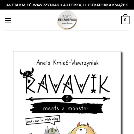
Przewiń
ANETA KMIEĆ-WAWRZYNIAK • AUTORKA, ILUSTRATORKA KSIĄŻEK
do
zawartości
0