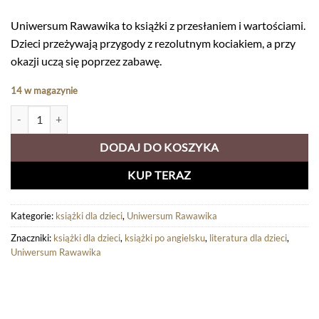
Uniwersum Rawawika to książki z przesłaniem i wartościami.
Dzieci przeżywają przygody z rezolutnym kociakiem, a przy
okazji uczą się poprzez zabawę.
14 w magazynie
ilość Volume 5 "Ravavik meets a monter. Looks can be misleading" - war
DODAJ DO KOSZYKA
KUP TERAZ
Kategorie:
książki dla dzieci
,
Uniwersum Rawawika
Znaczniki:
książki dla dzieci
,
książki po angielsku
,
literatura dla dzieci
,
Uniwersum Rawawika