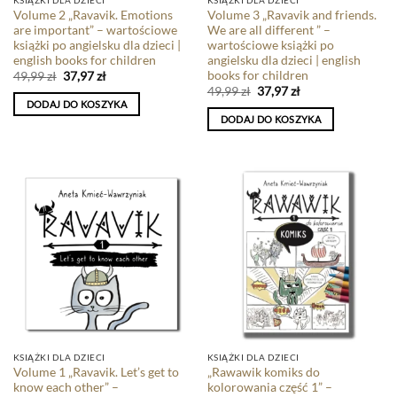
KSIĄŻKI DLA DZIECI
KSIĄŻKI DLA DZIECI
Volume 2 „Ravavik. Emotions
Volume 3 „Ravavik and friends.
are important” – wartościowe
We are all different ” –
książki po angielsku dla dzieci |
wartościowe książki po
english books for children
angielsku dla dzieci | english
books for children
49,99
zł
37,97
zł
49,99
zł
37,97
zł
DODAJ DO KOSZYKA
DODAJ DO KOSZYKA
KSIĄŻKI DLA DZIECI
KSIĄŻKI DLA DZIECI
Volume 1 „Ravavik. Let’s get to
„Rawawik komiks do
know each other” –
kolorowania część 1” –