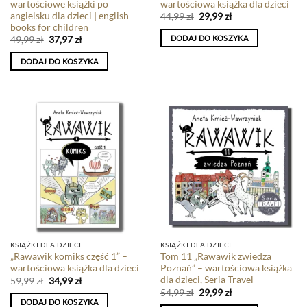
wartościowe książki po
wartościowa książka dla dzieci
angielsku dla dzieci | english
44,99
zł
29,99
zł
books for children
DODAJ DO KOSZYKA
49,99
zł
37,97
zł
DODAJ DO KOSZYKA
KSIĄŻKI DLA DZIECI
KSIĄŻKI DLA DZIECI
„Rawawik komiks część 1” –
Tom 11 „Rawawik zwiedza
wartościowa książka dla dzieci
Poznań” – wartościowa książka
dla dzieci, Seria Travel
59,99
zł
34,99
zł
54,99
zł
29,99
zł
DODAJ DO KOSZYKA