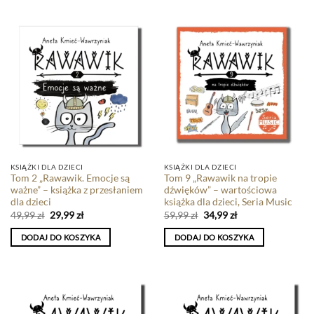
KSIĄŻKI DLA DZIECI
KSIĄŻKI DLA DZIECI
Tom 2 „Rawawik. Emocje są
Tom 9 „Rawawik na tropie
ważne” – książka z przesłaniem
dźwięków” – wartościowa
dla dzieci
książka dla dzieci, Seria Music
49,99
zł
29,99
zł
59,99
zł
34,99
zł
DODAJ DO KOSZYKA
DODAJ DO KOSZYKA