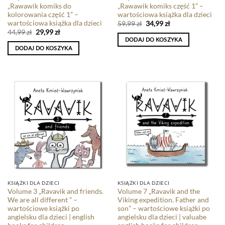
„Rawawik komiks do
„Rawawik komiks część 1” –
kolorowania część 1” –
wartościowa książka dla dzieci
wartościowa książka dla dzieci
59,99
zł
34,99
zł
44,99
zł
29,99
zł
DODAJ DO KOSZYKA
DODAJ DO KOSZYKA
KSIĄŻKI DLA DZIECI
KSIĄŻKI DLA DZIECI
Volume 3 „Ravavik and friends.
Volume 7 „Ravavik and the
We are all different ” –
Viking expedition. Father and
wartościowe książki po
son” – wartościowe książki po
angielsku dla dzieci | english
angielsku dla dzieci | valuabe