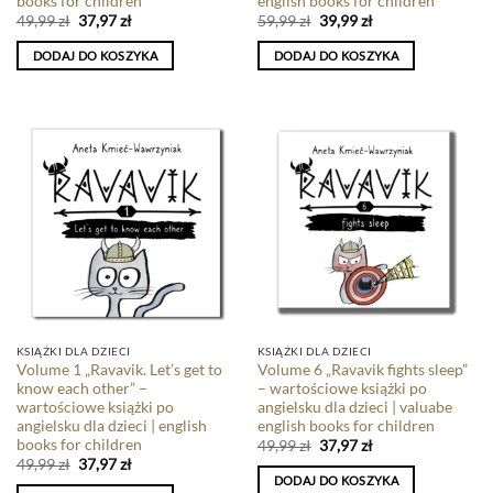
books for children
english books for children
49,99
zł
37,97
zł
59,99
zł
39,99
zł
DODAJ DO KOSZYKA
DODAJ DO KOSZYKA
KSIĄŻKI DLA DZIECI
KSIĄŻKI DLA DZIECI
Volume 1 „Ravavik. Let’s get to
Volume 6 „Ravavik fights sleep”
know each other” –
– wartościowe książki po
wartościowe książki po
angielsku dla dzieci | valuabe
angielsku dla dzieci | english
english books for children
books for children
49,99
zł
37,97
zł
49,99
zł
37,97
zł
DODAJ DO KOSZYKA