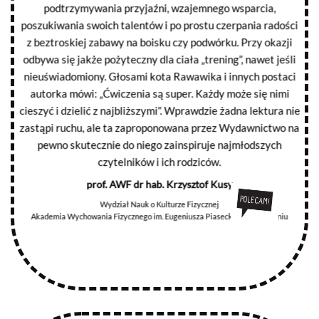
podtrzymywania przyjaźni, wzajemnego wsparcia,
poszukiwania swoich talentów i po prostu czerpania radości
z beztroskiej zabawy na boisku czy podwórku. Przy okazji
odbywa się jakże pożyteczny dla ciała „trening”, nawet jeśli
nieuświadomiony. Głosami kota Rawawika i innych postaci
autorka mówi: „Ćwiczenia są super. Każdy może się nimi
cieszyć i dzielić z najbliższymi”. Wprawdzie żadna lektura nie
zastąpi ruchu, ale ta zaproponowana przez Wydawnictwo na
pewno skutecznie do niego zainspiruje najmłodszych
czytelników i ich rodziców.
prof. AWF dr hab. Krzysztof Kusy
Wydział Nauk o Kulturze Fizycznej
Akademia Wychowania Fizycznego im. Eugeniusza Piaseckiego w Poznaniu