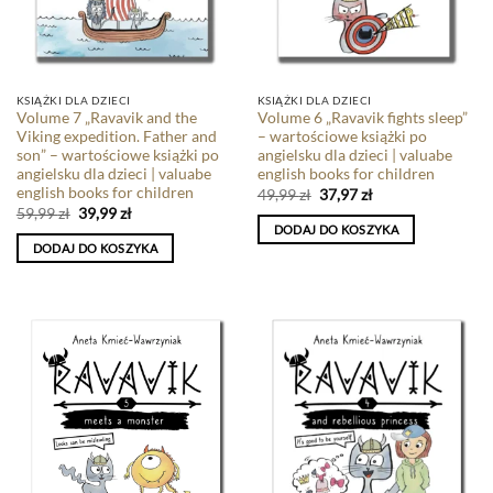
KSIĄŻKI DLA DZIECI
KSIĄŻKI DLA DZIECI
Volume 7 „Ravavik and the
Volume 6 „Ravavik fights sleep”
Viking expedition. Father and
– wartościowe książki po
son” – wartościowe książki po
angielsku dla dzieci | valuabe
angielsku dla dzieci | valuabe
english books for children
english books for children
49,99
zł
37,97
zł
59,99
zł
39,99
zł
DODAJ DO KOSZYKA
DODAJ DO KOSZYKA