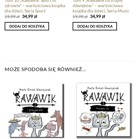
Tom 10 „Rawawik. Sport to
Tom 9 „Rawawik na tropie
zdrowie” – wartościowa książka
dźwięków” – wartościowa
dla dzieci, Seria Sport
książka dla dzieci, Seria Music
59,99
zł
34,99
zł
59,99
zł
34,99
zł
DODAJ DO KOSZYKA
DODAJ DO KOSZYKA
MOŻE SPODOBA SIĘ RÓWNIEŻ…