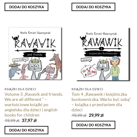
DODAJ DO KOSZYKA
DODAJ DO KOSZYKA
KSIĄŻKI DLA DZIECI
KSIĄŻKI DLA DZIECI
Volume 3 „Ravavik and friends.
Tom 4 „Rawawik i księżniczka
We are all different ” –
buntowniczka. Warto być sobą”
wartościowe książki po
– książka z przesłaniem dla
angielsku dla dzieci | english
dzieci
books for children
49,99
zł
29,99
zł
49,99
zł
37,97
zł
DODAJ DO KOSZYKA
DODAJ DO KOSZYKA