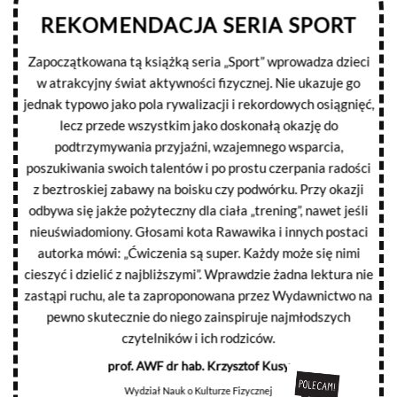
REKOMENDACJA SERIA SPORT
Zapoczątkowana tą książką seria „Sport” wprowadza dzieci
w atrakcyjny świat aktywności fizycznej. Nie ukazuje go
jednak typowo jako pola rywalizacji i rekordowych osiągnięć,
lecz przede wszystkim jako doskonałą okazję do
podtrzymywania przyjaźni, wzajemnego wsparcia,
poszukiwania swoich talentów i po prostu czerpania radości
z beztroskiej zabawy na boisku czy podwórku. Przy okazji
odbywa się jakże pożyteczny dla ciała „trening”, nawet jeśli
nieuświadomiony. Głosami kota Rawawika i innych postaci
autorka mówi: „Ćwiczenia są super. Każdy może się nimi
cieszyć i dzielić z najbliższymi”. Wprawdzie żadna lektura nie
zastąpi ruchu, ale ta zaproponowana przez Wydawnictwo na
pewno skutecznie do niego zainspiruje najmłodszych
czytelników i ich rodziców.
prof. AWF dr hab. Krzysztof Kusy
Wydział Nauk o Kulturze Fizycznej