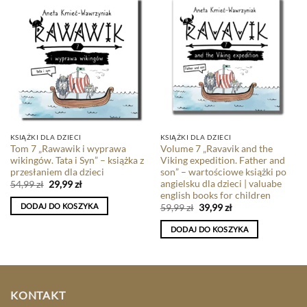
KSIĄŻKI DLA DZIECI
KSIĄŻKI DLA DZIECI
Tom 7 „Rawawik i wyprawa
Volume 7 „Ravavik and the
wikingów. Tata i Syn” – książka z
Viking expedition. Father and
przesłaniem dla dzieci
son” – wartościowe książki po
angielsku dla dzieci | valuabe
54,99
zł
29,99
zł
english books for children
DODAJ DO KOSZYKA
59,99
zł
39,99
zł
DODAJ DO KOSZYKA
KONTAKT