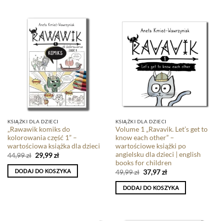
KSIĄŻKI DLA DZIECI
KSIĄŻKI DLA DZIECI
„Rawawik komiks do
Volume 1 „Ravavik. Let’s get to
kolorowania część 1” –
know each other” –
wartościowa książka dla dzieci
wartościowe książki po
angielsku dla dzieci | english
44,99
zł
29,99
zł
books for children
DODAJ DO KOSZYKA
49,99
zł
37,97
zł
DODAJ DO KOSZYKA