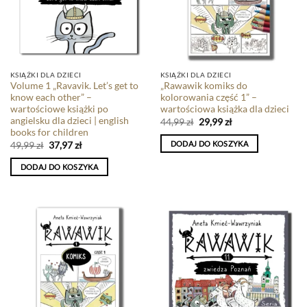
KSIĄŻKI DLA DZIECI
KSIĄŻKI DLA DZIECI
Volume 1 „Ravavik. Let’s get to
„Rawawik komiks do
know each other” –
kolorowania część 1” –
wartościowe książki po
wartościowa książka dla dzieci
angielsku dla dzieci | english
44,99
zł
29,99
zł
books for children
DODAJ DO KOSZYKA
49,99
zł
37,97
zł
DODAJ DO KOSZYKA