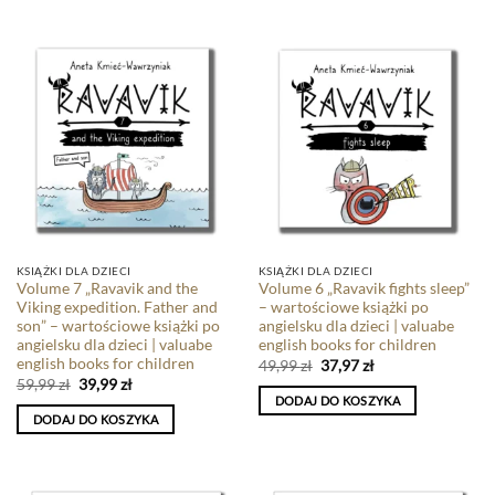
KSIĄŻKI DLA DZIECI
KSIĄŻKI DLA DZIECI
Volume 7 „Ravavik and the
Volume 6 „Ravavik fights sleep”
Viking expedition. Father and
– wartościowe książki po
son” – wartościowe książki po
angielsku dla dzieci | valuabe
angielsku dla dzieci | valuabe
english books for children
english books for children
49,99
zł
37,97
zł
59,99
zł
39,99
zł
DODAJ DO KOSZYKA
DODAJ DO KOSZYKA