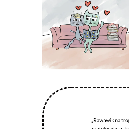
„Rawawik na trop
czytelników w f