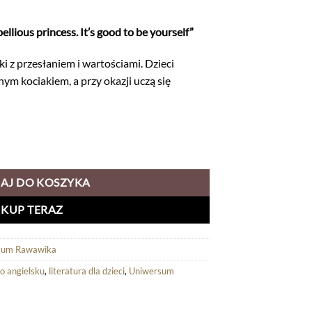
llious princess. It’s good to be yourself”
 z przesłaniem i wartościami. Dzieci
ym kociakiem, a przy okazji uczą się
ellious princess. It’s good to be yourself" - wartościowe książki po angie
AJ DO KOSZYKA
KUP TERAZ
sum Rawawika
po angielsku
,
literatura dla dzieci
,
Uniwersum