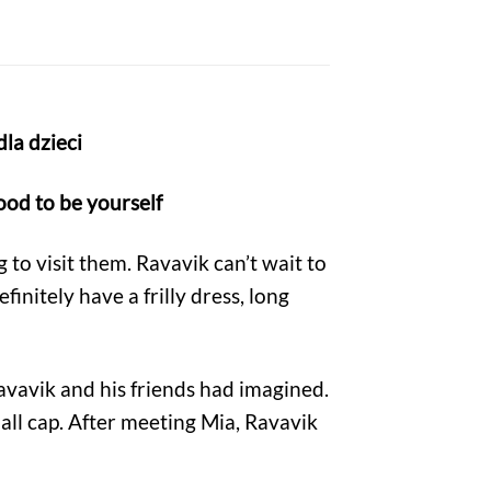
dla dzieci
ood to be yourself
to visit them. Ravavik can’t wait to
finitely have a frilly dress, long
Ravavik and his friends had imagined.
all cap. After meeting Mia, Ravavik