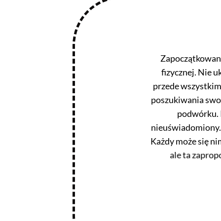
Zapoczątkowana 
fizycznej. Nie 
przede wszystkim
poszukiwania swoic
podwórku. P
nieuświadomiony. 
Każdy może się nim
ale ta zapro