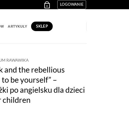
LOGOWANIE
0,00
zł
0
SKLEP
ÓW
ARTYKUŁY
UM RAWAWIKA
 and the rebellious
 to be yourself” –
ki po angielsku dla dzieci
r children