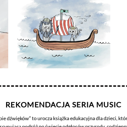
REKOMENDACJA SERIA MUSIC
ie dźwięków” to urocza książka edukacyjna dla dzieci, któ
ascynującą podróż po świecie odgłosów przyrody, codzienn