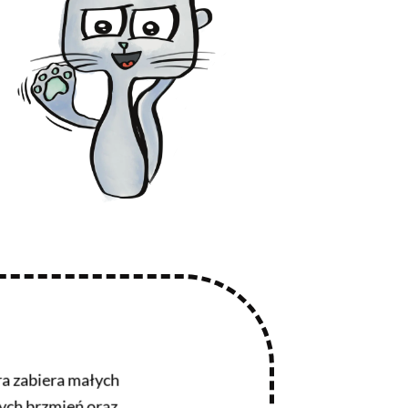
ra zabiera małych
ych brzmień oraz