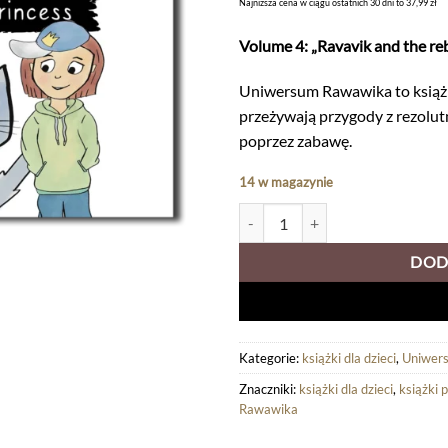
Najniższa cena w ciągu ostatnich 30 dni to 37,99 zł
Volume 4: „Ravavik and the rebe
Uniwersum Rawawika to książki
przeżywają przygody z rezolutn
poprzez zabawę.
14 w magazynie
ilość Volume 4 "Ravavik and the reb
DOD
Kategorie:
książki dla dzieci
,
Uniwer
Znaczniki:
książki dla dzieci
,
książki 
Rawawika