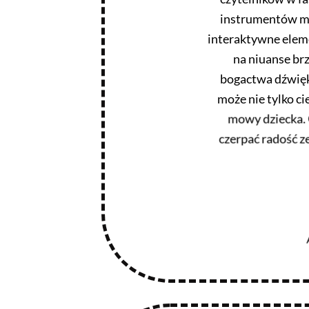
instrumentów muz
interaktywne eleme
na niuanse br
bogactwa dźwięk
może nie tylko c
mowy dziecka. 
czerpać radość z