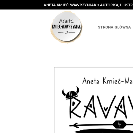
Przewiń
ANETA KMIEĆ-WAWRZYNIAK • AUTORKA, ILUST
do
zawartości
STRONA GŁÓWNA