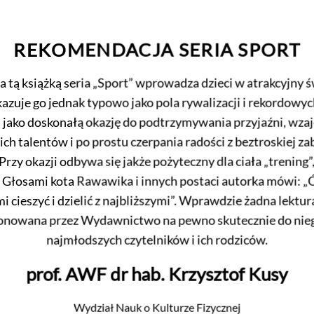
REKOMENDACJA SERIA SPORT
tą książką seria „Sport” wprowadza dzieci w atrakcyjny 
ukazuje go jednak typowo jako pola rywalizacji i rekordowych
 jako doskonałą okazję do podtrzymywania przyjaźni, wza
h talentów i po prostu czerpania radości z beztroskiej z
rzy okazji odbywa się jakże pożyteczny dla ciała „trening”,
Głosami kota Rawawika i innych postaci autorka mówi: „Ć
i cieszyć i dzielić z najbliższymi”. Wprawdzie żadna lektura
ponowana przez Wydawnictwo na pewno skutecznie do nieg
najmłodszych czytelników i ich rodziców.
prof. AWF dr hab. Krzysztof Kusy
Wydział Nauk o Kulturze Fizycznej