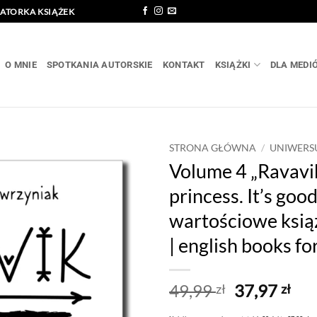
RATORKA KSIĄŻEK
O MNIE
SPOTKANIA AUTORSKIE
KONTAKT
KSIĄŻKI
DLA MEDI
STRONA GŁÓWNA
/
UNIWERS
Volume 4 „Ravavik
princess. It’s good
wartościowe książ
| english books fo
49,99
37,97
zł
zł