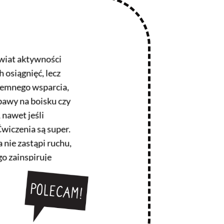
świat aktywności
 osiągnięć, lecz
jemnego wsparcia,
abawy na boisku czy
 nawet jeśli
wiczenia są super.
 nie zastąpi ruchu,
o zainspiruje