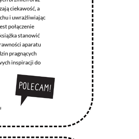
zają ciekawość, a
chu i uwrażliwiając
est połączenie
książka stanowić
prawności aparatu
dzin pragnących
ych inspiracji do
u