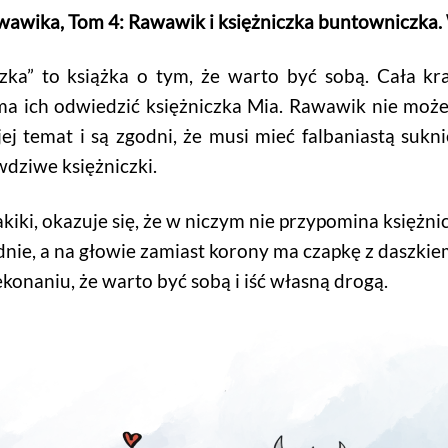
wika, Tom 4: Rawawik i księżniczka buntowniczka.
zka” to książka o tym, że warto być sobą. Cała kr
 ich odwiedzić księżniczka Mia. Rawawik nie może 
ej temat i są zgodni, że musi mieć falbaniastą sukni
wdziwe księżniczki.
iki, okazuje się, że w niczym nie przypomina księżni
podnie, a na głowie zamiast korony ma czapkę z daszkie
naniu, że warto być sobą i iść własną drogą.