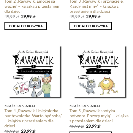
Tom 2 „Rawawik. Emocje są
Tom 3 „Rawawik i przyjaciele.
ważne” – książka z przesłaniem
Każdy jest inny” – książka z
dla dzieci
przesłaniem dla dzieci
49,99
zł
29,99
zł
49,99
zł
29,99
zł
DODAJ DO KOSZYKA
DODAJ DO KOSZYKA
KSIĄŻKI DLA DZIECI
KSIĄŻKI DLA DZIECI
Tom 4 „Rawawik i księżniczka
Tom 5 „Rawawik spotyka
buntowniczka. Warto być sobą”
potwora. Pozory mylą” – książka
– książka z przesłaniem dla
z przesłaniem dla dzieci
dzieci
49,99
zł
29,99
zł
49,99
zł
29,99
zł