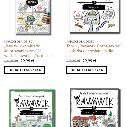
KSIĄŻKI DLA DZIECI
KSIĄŻKI DLA DZIECI
„Rawawik komiks do
Tom 1 „Rawawik. Poznajmy się”
kolorowania część 1” –
– książka z przesłaniem dla
wartościowa książka dla dzieci
dzieci
44,99
zł
29,99
zł
49,99
zł
29,99
zł
DODAJ DO KOSZYKA
DODAJ DO KOSZYKA