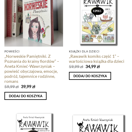
POWIEŚCI
KSIĄŻKI DLA DZIECI
„Norweskie Pamiętniki. Z
„Rawawik komiks część 1” –
Poznania do krainy fiordów” –
wartościowa książka dla dzieci
Aneta Kmieć-Wawrzyniak –
59,99
zł
34,99
zł
powieść obyczajowa, emocje,
podróż, tajemnice rodzinne,
DODAJ DO KOSZYKA
romans
59,99
zł
39,99
zł
DODAJ DO KOSZYKA