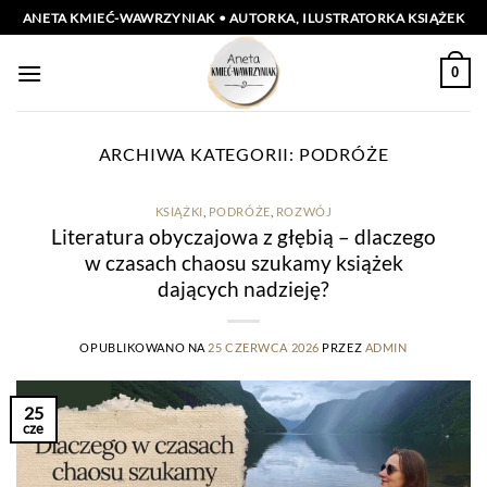
Przewiń
ANETA KMIEĆ-WAWRZYNIAK • AUTORKA, ILUSTRATORKA KSIĄŻEK
do
zawartości
0
ARCHIWA KATEGORII:
PODRÓŻE
KSIĄŻKI
,
PODRÓŻE
,
ROZWÓJ
Literatura obyczajowa z głębią – dlaczego
w czasach chaosu szukamy książek
dających nadzieję?
OPUBLIKOWANO NA
25 CZERWCA 2026
PRZEZ
ADMIN
25
cze